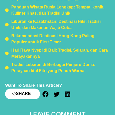
Panduan Wisata Rusia Lengkap: Tempat Ikonik,
Kuliner Khas, dan Tradisi Unik
Liburan ke Kazakhstan: Destinasi Hits, Tradisi
Unik, dan Makanan Wajib Coba
Rekomendasi Destinasi Hong Kong Paling
Populer untuk First Timer
Hari Raya Nyepi di Bali: Tradisi, Sejarah, dan Cara
Merayakannya
Tradisi Lebaran di Berbagai Penjuru Dunia:
Perayaan Idul Fitri yang Penuh Warna
Want To Share This Article?
SHARE
LEAVE COMMENT