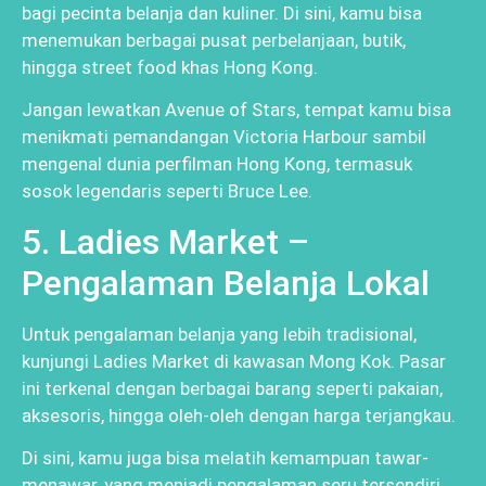
bagi pecinta belanja dan kuliner. Di sini, kamu bisa
menemukan berbagai pusat perbelanjaan, butik,
hingga street food khas Hong Kong.
Jangan lewatkan Avenue of Stars, tempat kamu bisa
menikmati pemandangan Victoria Harbour sambil
mengenal dunia perfilman Hong Kong, termasuk
sosok legendaris seperti Bruce Lee.
5. Ladies Market –
Pengalaman Belanja Lokal
Untuk pengalaman belanja yang lebih tradisional,
kunjungi Ladies Market di kawasan Mong Kok. Pasar
ini terkenal dengan berbagai barang seperti pakaian,
aksesoris, hingga oleh-oleh dengan harga terjangkau.
Di sini, kamu juga bisa melatih kemampuan tawar-
menawar, yang menjadi pengalaman seru tersendiri