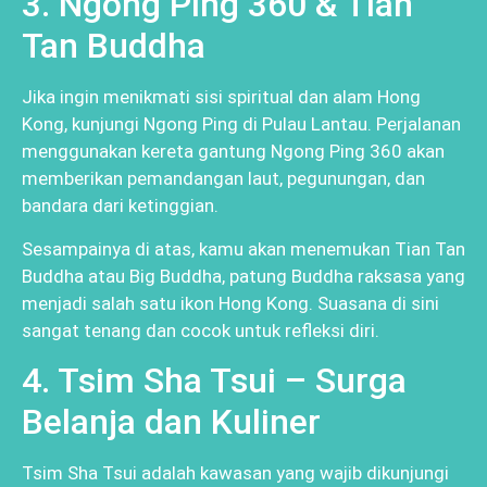
3. Ngong Ping 360 & Tian
Tan Buddha
Jika ingin menikmati sisi spiritual dan alam Hong
Kong, kunjungi Ngong Ping di Pulau Lantau. Perjalanan
menggunakan kereta gantung Ngong Ping 360 akan
memberikan pemandangan laut, pegunungan, dan
bandara dari ketinggian.
Sesampainya di atas, kamu akan menemukan Tian Tan
Buddha atau Big Buddha, patung Buddha raksasa yang
menjadi salah satu ikon Hong Kong. Suasana di sini
sangat tenang dan cocok untuk refleksi diri.
4. Tsim Sha Tsui – Surga
Belanja dan Kuliner
Tsim Sha Tsui adalah kawasan yang wajib dikunjungi