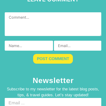
Newsletter
Subscribe to my newsletter for the latest blog posts,
tips, & travel guides. Let’s stay updated!