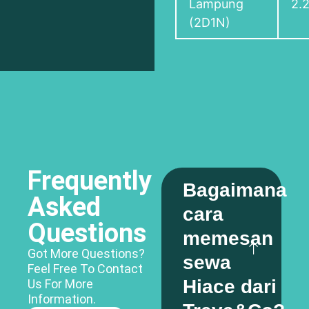
Lampung
2.
(2D1N)
Frequently
Bagaimana
Asked
cara
Questions
memesan
Got More Questions?
sewa
Feel Free To Contact
Hiace dari
Us For More
Information.