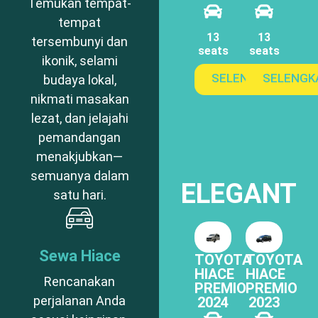
Temukan tempat-
tempat
13
13
tersembunyi dan
seats
seats
ikonik, selami
SELENGKAPNYA
SELENGK
budaya lokal,
nikmati masakan
lezat, dan jelajahi
pemandangan
menakjubkan—
semuanya dalam
ELEGANT
satu hari.
Sewa Hiace
TOYOTA
TOYOTA
HIACE
HIACE
Rencanakan
PREMIO
PREMIO
perjalanan Anda
2024
2023