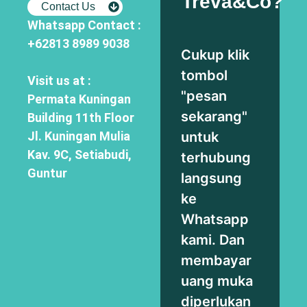
Treva&Co?
Contact Us
Whatsapp Contact :
+62813 8989 9038
Cukup klik
tombol
Visit us at :
"pesan
Permata Kuningan
sekarang"
Building 11th Floor
untuk
Jl. Kuningan Mulia
Kav. 9C, Setiabudi,
terhubung
Guntur
langsung
ke
Whatsapp
kami. Dan
membayar
uang muka
diperlukan