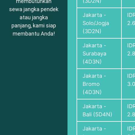
(3D2N)
membutuhkan
sewa jangka pendek
Jakarta -
ID
atau jangka
Solo/Jogja
2.
panjang, kami siap
(3D2N)
membantu Anda!
Jakarta -
ID
Surabaya
2.
(4D3N)
Jakarta -
ID
Bromo
3.
(4D3N)
Jakarta -
ID
Bali (5D4N)
2.
Jakarta -
ID