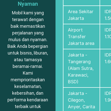
Nyaman
Area Sekitar
ID
Mobil kami yang
Jakarta
1.
terawat dengan
baik memastikan
Airport
ID
perjalanan yang
Transfer
1.1
mulus dan nyaman.
Jakarta area
Baik Anda bepergian
untuk bisnis, liburan,
Jakarta -
ID
atau tamasya
Tangerang
1.
beramai-ramai.
(Alam Sutra,
Kami
Karawaci,
memprioritaskan
BSD)
keselamatan,
kebersihan, dan
Jakarta -
ID
performa kendaraan
Cilegon,
1.
terbaik untuk
Anyer, Carita