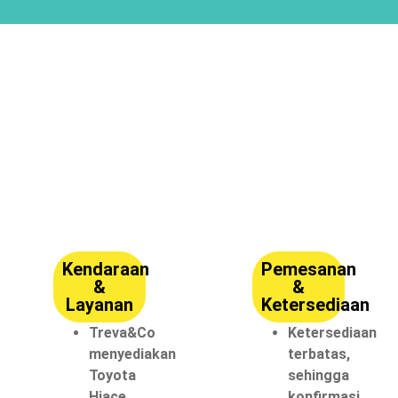
SYARAT & KETENTUAN
SEWA :
Kendaraan
Pemesanan
&
&
Layanan
Ketersediaan
Treva&Co
Ketersediaan
menyediakan
terbatas,
Toyota
sehingga
Hiace
konfirmasi