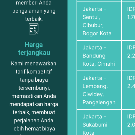
memberi Anda
Jakarta -
ID
pengalaman yang
Sentul,
1.
terbaik.
Cibubur,
Bogor Kota
Harga
Jakarta -
ID
terjangkau
Bandung
2.
Kami menawarkan
Kota, Cimahi
tarif kompetitif
Jakarta -
ID
tanpa biaya
Lembang,
2.
tersembunyi,
Ciwidey,
memastikan Anda
Pangalengan
mendapatkan harga
terbaik, membuat
Jakarta -
ID
perjalanan Anda
Sukabumi
2.
lebih hemat biaya
Kota