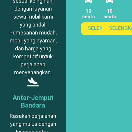
sesuai keinginan,
dengan layanan
10
10
sewa mobil kami
seats
seats
yang andal.
SELENGKAPNYA
SELENGK
Pemesanan mudah,
mobil yang nyaman,
dan harga yang
kompetitif untuk
perjalanan
menyenangkan.
Antar-Jemput
Bandara
Rasakan perjalanan
yang mulus dengan
layanan antar-