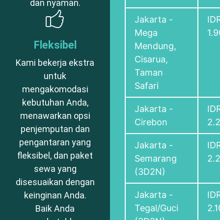
dan nyaman.
Jakarta -
ID
Mega
1.
Fleksibel
Mendung,
Cisarua,
Kami bekerja ekstra
Taman
untuk
Safari
mengakomodasi
kebutuhan Anda,
Jakarta -
ID
menawarkan opsi
Cirebon
2.
penjemputan dan
pengantaran yang
Jakarta -
ID
fleksibel, dan paket
Semarang
2.
sewa yang
(3D2N)
disesuaikan dengan
Jakarta -
ID
keinginan Anda.
Tegal/Guci
2.
Baik Anda