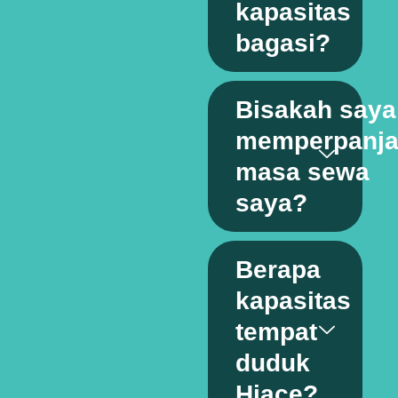
kapasitas
bagasi?
Bisakah saya
memperpanj
masa sewa
saya?
Berapa
kapasitas
tempat
duduk
Hiace?