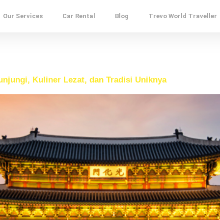
Our Services
Car Rental
Blog
Trevo World Traveller
unjungi, Kuliner Lezat, dan Tradisi Uniknya