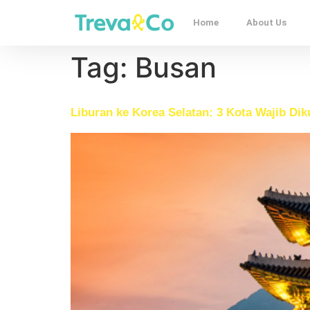
Home
About Us
Tag:
Busan
Liburan ke Korea Selatan: 3 Kota Wajib Dik