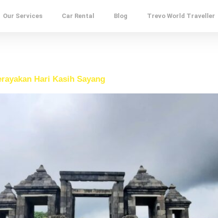
Our Services
Car Rental
Blog
Trevo World Traveller
erayakan Hari Kasih Sayang