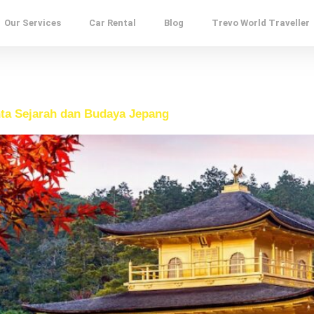
Our Services
Car Rental
Blog
Trevo World Traveller
inta Sejarah dan Budaya Jepang