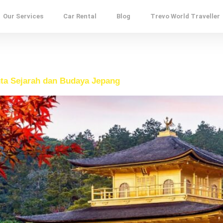
Our Services
Car Rental
Blog
Trevo World Traveller
inta Sejarah dan Budaya Jepang