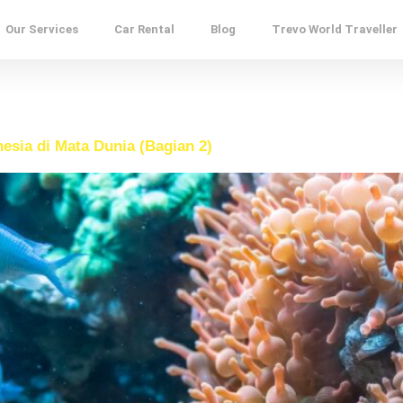
Our Services
Car Rental
Blog
Trevo World Traveller
sia di Mata Dunia (Bagian 2)