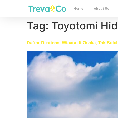
Home
About Us
Tag:
Toyotomi Hid
Daftar Destinasi Wisata di Osaka, Tak Bole