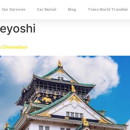
Our Services
Car Rental
Blog
Trevo World Traveller
eyoshi
h Dilewatkan