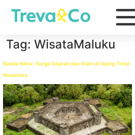
Tag:
WisataMaluku
Banda Neira: Surga Sejarah dan Alam di Ujung Timur
Nusantara