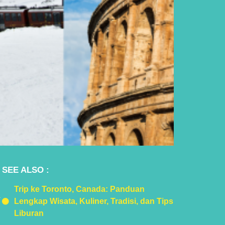
SEE ALSO :
Trip ke Toronto, Canada: Panduan
.
Lengkap Wisata, Kuliner, Tradisi, dan Tips
Liburan