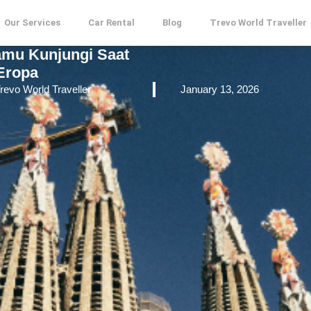
Our Services
Car Rental
Blog
Trevo World Traveller
amu Kunjungi Saat
Eropa
revo World Traveller
January 13, 2026