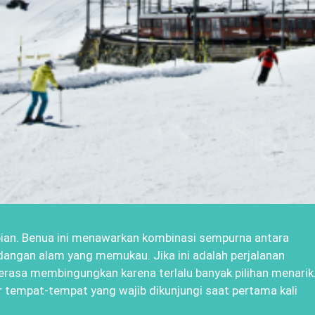
mpian. Benua ini menawarkan kombinasi sempurna antara
andangan alam yang memukau. Jika ini adalah perjalanan
erasa membingungkan karena terlalu banyak pilihan menarik
ar tempat-tempat yang wajib dikunjungi saat pertama kali