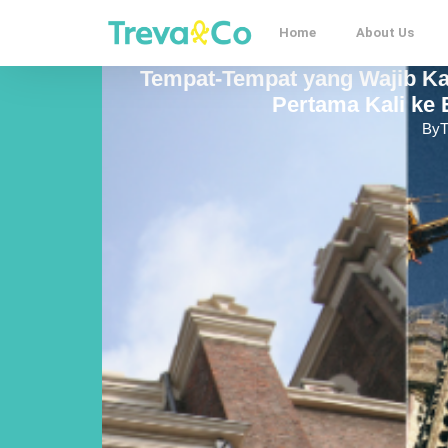
Home
About Us
Tempat-Tempat yang Wajib K
Pertama Kali ke 
By
T