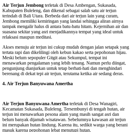
Air Terjun Jembong
terletak di Desa Ambengan, Sukasada,
Kabupaten Buleleng, dan dikenal sebagai salah satu air terjun
terindah di Bali Utara. Berbeda dari air terjun lain yang curam,
Jembong memiliki kemiringan yang landai sehingga aliran airnya
tampak mengalir halus di antara batu-batu hitam. Kejernihan air dan
suasana sekitar yang asri menjadikannya tempat yang ideal untuk
relaksasi maupun meditasi.
Akses menuju air terjun ini cukup mudah dengan jalan setapak yang
tertata rapi dan dikelilingi oleh kebun kakao serta pepohonan hijau.
Meski belum sepopuler Gitgit atau Sekumpul, tempat ini
menawarkan pengalaman yang lebih tenang. Namun perlu diingat,
pengunjung dianjurkan untuk tetap berhati-hati dan menghindari
berenang di dekat tepi air terjun, terutama ketika air sedang deras.
4. Air Terjun Banyuwana Amertha
Air Terjun
Banyuwana Amertha
terletak di Desa Wanagiri,
Kecamatan Sukasada, Buleleng. Tersembunyi di tengah hutan, air
terjun ini menawarkan pesona alam yang masih sangat asri dan
belum banyak dijamah wisatawan. Sebelumnya kawasan air terjun
ini merupakan hutan lindung. Karena itu, sedikit warga yang berani
masuk karena pepohonan lebat menutupi hutan.