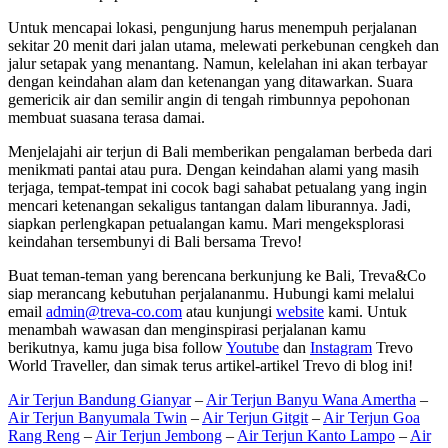
Untuk mencapai lokasi, pengunjung harus menempuh perjalanan
sekitar 20 menit dari jalan utama, melewati perkebunan cengkeh dan
jalur setapak yang menantang. Namun, kelelahan ini akan terbayar
dengan keindahan alam dan ketenangan yang ditawarkan. Suara
gemericik air dan semilir angin di tengah rimbunnya pepohonan
membuat suasana terasa damai.
Menjelajahi air terjun di Bali memberikan pengalaman berbeda dari
menikmati pantai atau pura. Dengan keindahan alami yang masih
terjaga, tempat-tempat ini cocok bagi sahabat petualang yang ingin
mencari ketenangan sekaligus tantangan dalam liburannya. Jadi,
siapkan perlengkapan petualangan kamu. Mari mengeksplorasi
keindahan tersembunyi di Bali bersama Trevo!
Buat teman-teman yang berencana berkunjung ke Bali, Treva&Co
siap merancang kebutuhan perjalananmu. Hubungi kami melalui
email
admin@treva-co.com
atau kunjungi
website
kami. Untuk
menambah wawasan dan menginspirasi perjalanan kamu
berikutnya, kamu juga bisa follow
Youtube
dan
Instagram
Trevo
World Traveller, dan simak terus artikel-artikel Trevo di blog ini!
Air Terjun Bandung Gianyar
–
Air Terjun Banyu Wana Amertha
–
Air Terjun Banyumala Twin
–
Air Terjun Gitgit
–
Air Terjun Goa
Rang Reng
–
Air Terjun Jembong
–
Air Terjun Kanto Lampo
–
Air