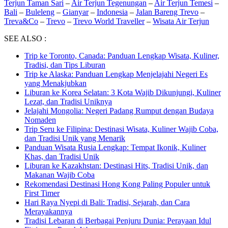
Terjun Taman Sari
–
Air Terjun Tegenungan
–
Air Terjun Temesi
–
Bali
–
Buleleng
–
Gianyar
–
Indonesia
–
Jalan Bareng Trevo
–
Treva&Co
–
Trevo
–
Trevo World Traveller
–
Wisata Air Terjun
SEE ALSO :
Trip ke Toronto, Canada: Panduan Lengkap Wisata, Kuliner,
Tradisi, dan Tips Liburan
Trip ke Alaska: Panduan Lengkap Menjelajahi Negeri Es
yang Menakjubkan
Liburan ke Korea Selatan: 3 Kota Wajib Dikunjungi, Kuliner
Lezat, dan Tradisi Uniknya
Jelajahi Mongolia: Negeri Padang Rumput dengan Budaya
Nomaden
Trip Seru ke Filipina: Destinasi Wisata, Kuliner Wajib Coba,
dan Tradisi Unik yang Menarik
Panduan Wisata Rusia Lengkap: Tempat Ikonik, Kuliner
Khas, dan Tradisi Unik
Liburan ke Kazakhstan: Destinasi Hits, Tradisi Unik, dan
Makanan Wajib Coba
Rekomendasi Destinasi Hong Kong Paling Populer untuk
First Timer
Hari Raya Nyepi di Bali: Tradisi, Sejarah, dan Cara
Merayakannya
Tradisi Lebaran di Berbagai Penjuru Dunia: Perayaan Idul