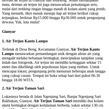
deretan air terjun di Gianyar dan Buleleng. Selain memanjakan
mata, deretan air terjun ini juga menawarkan petualangan seru,
mulai dari
trekking
ringan hingga mandi di kolam alami yang jernih.
Yang menarik, tiket masuk menuju tiap air terjun berikut cukup
terjangkau, berkisar Rp15.000 hingga Rp30.000 untuk pengunjung
dewasa. Yuk, kita mulai!
Gianyar
1. Air Terjun Kanto Lampo
Terletak di Desa Beng, Kecamatan Gianyar,
Air Terjun Kanto
Lampo
menawarkan pemandangan unik dengan aliran air yang
mengalir melalui bebatuan bertingkat, menciptakan tampilan yang
indah dan fotogenik. Air terjun ini memiliki ketinggian sekitar 15
meter dan dikelilingi oleh pepohonan hijau yang rimbun. Untuk
mencapai lokasi, pengunjung perlu menuruni beberapa anak tangga
yang cukup curam. Tempat ini buka setiap hari dari pukul 06.30
hingga 18.00 WITA.
2. Air Terjun Taman Sari
Lokasinya berada di Jalan Ngenjung Sari, Banjar Ngenjung Sari
Bakbakan, Gianyar.
Air Terjun Taman Sari
memiliki dua kolam
alami bertingkat dengan kedalaman berbeda, yakni sekitar 130 cm