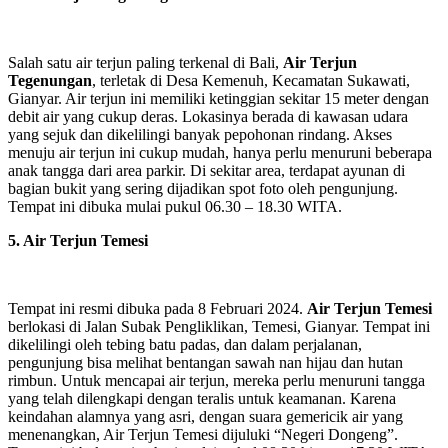
Salah satu air terjun paling terkenal di Bali,
Air Terjun
Tegenungan
,
terletak di Desa Kemenuh, Kecamatan Sukawati,
Gianyar. Air terjun ini memiliki ketinggian sekitar 15 meter dengan
debit air yang cukup deras. Lokasinya berada di kawasan udara
yang sejuk dan dikelilingi banyak pepohonan rindang. Akses
menuju air terjun ini cukup mudah, hanya perlu menuruni beberapa
anak tangga dari area parkir. Di sekitar area, terdapat ayunan di
bagian bukit yang sering dijadikan spot foto oleh pengunjung.
Tempat ini dibuka mulai pukul 06.30 – 18.30 WITA.
5. Air Terjun Temesi
Tempat ini
resmi dibuka pada 8 Februari 2024.
Air Terjun Temesi
berlokasi di Jalan Subak Pengliklikan, Temesi, Gianyar. Tempat ini
dikelilingi oleh tebing batu padas, dan dalam perjalanan,
pengunjung bisa melihat bentangan sawah nan hijau dan hutan
rimbun. Untuk mencapai air terjun, mereka perlu menuruni tangga
yang telah dilengkapi dengan teralis untuk keamanan. Karena
keindahan alamnya yang asri, dengan suara gemericik air yang
menenangkan, Air Terjun Temesi dijuluki “Negeri Dongeng”.