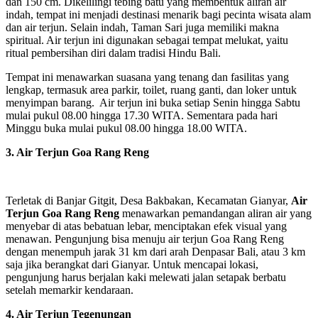
dan 150 cm. Dikelilingi tebing batu yang membentuk aliran air
indah, tempat ini menjadi destinasi menarik bagi pecinta wisata alam
dan air terjun. Selain indah, Taman Sari juga memiliki makna
spiritual. Air terjun ini digunakan sebagai tempat melukat, yaitu
ritual pembersihan diri dalam tradisi Hindu Bali.
Tempat ini menawarkan suasana yang tenang dan fasilitas yang
lengkap, termasuk area parkir, toilet, ruang ganti, dan loker untuk
menyimpan barang. Air terjun ini buka setiap Senin hingga Sabtu
mulai pukul 08.00 hingga 17.30 WITA. Sementara pada hari
Minggu buka mulai pukul 08.00 hingga 18.00 WITA.
3. Air Terjun Goa Rang Reng
Terletak di Banjar Gitgit, Desa Bakbakan, Kecamatan Gianyar,
Air
Terjun Goa Rang Reng
menawarkan pemandangan aliran air yang
menyebar di atas bebatuan lebar, menciptakan efek visual yang
menawan. Pengunjung bisa menuju air terjun Goa Rang Reng
dengan menempuh jarak 31 km dari arah Denpasar Bali, atau 3 km
saja jika berangkat dari Gianyar. Untuk mencapai lokasi,
pengunjung harus berjalan kaki melewati jalan setapak berbatu
setelah memarkir kendaraan.
4. Air Terjun Tegenungan